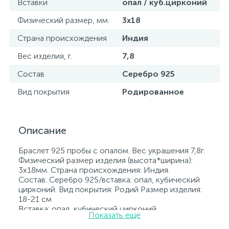
Вставки
опал / куб.цирконий
Физический размер, мм.
3х18
Страна происхождения
Индия
Вес изделия, г.
7,8
Состав
Серебро 925
Вид покрытия
Родированное
Описание
Браслет 925 пробы с опалом. Вес украшения 7,8г.
Физический размер изделия (высота*ширина):
3х18мм. Страна происхождения: Индия.
Состав: Серебро 925/вставка: опал, кубический
цирконий. Вид покрытия: Родий Размер изделия:
18-21 см
Вставка: опал, кубический цирконий.
Показать еще
Родированные украшения дольше сохраняют
свое первоначальное состояние, а именно цвет и