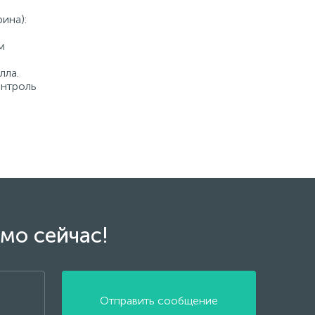
ина):
м
лла.
онтроль
мо сейчас!
Отправить сообщение