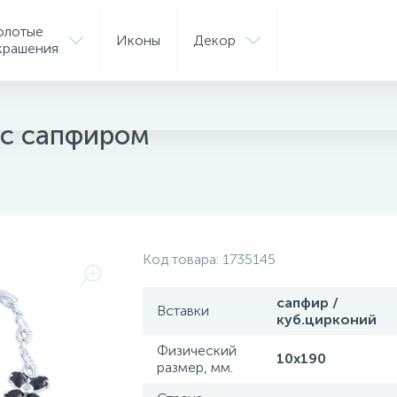
олотые
Иконы
Декор
крашения
ые браслеты
 с сапфиром
Код товара:
1735145
сапфир /
Вставки
куб.цирконий
Физический
10х190
размер, мм.