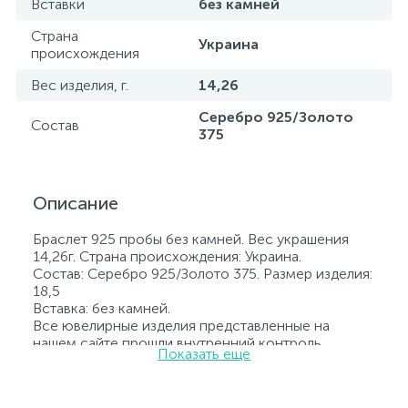
Вставки
без камней
Страна
Украина
происхождения
Вес изделия, г.
14,26
Серебро 925/Золото
Состав
375
Описание
Браслет 925 пробы без камней. Вес украшения
14,26г. Страна происхождения: Украина.
Состав: Серебро 925/Золото 375. Размер изделия:
18,5
Вставка: без камней.
Все ювелирные изделия представленные на
нашем сайте прошли внутренний контроль
Показать еще
качества, а также контроль государственной
пробирной службой Украины, на всех изделиях
стоит соответствующая проба. К каждому