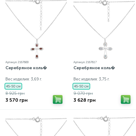
каждому ювелирному украшению прилагаются
бирка с указанием всех параметров.*Цвета
изделий на сайте могут незначительно отличаться
от реальных из-за особенностей цветопередачи
экрана
Артикул: 2167600
Артикул: 2167617
Серебряное коль�
Серебряное коль�
Вес изделия: 3,69 г.
Вес изделия: 3,75 г.
45-50 см
45-50 см
8 925 грн
9 070 грн
3 570 грн
3 628 грн