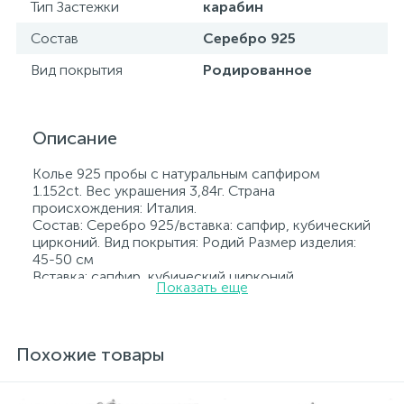
Тип Застежки
карабин
Состав
Серебро 925
Вид покрытия
Родированное
Описание
Колье 925 пробы с натуральным сапфиром
1.152ct. Вес украшения 3,84г. Страна
происхождения: Италия.
Состав: Серебро 925/вставка: сапфир, кубический
цирконий. Вид покрытия: Родий Размер изделия:
45-50 см
Вставка: сапфир, кубический цирконий.
Показать еще
Родированные украшения дольше сохраняют
свое первоначальное состояние, а именно цвет и
блеск металла. Все ювелирные изделия
представленные на нашем сайте прошли
Похожие товары
внутренний контроль качества, а также контроль
государственной пробирной службой Украины, на
всех изделиях стоит соответствующая проба. К