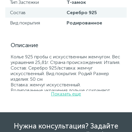
Тип Застежки
Т-замок
Состав
Серебро 925
Вид покрытия
Родированное
Описание
Колье 925 пробы с искусственным жемчугом. Вес
украшения 25,81г. Страна происхождения: Италия.
Состав: Серебро 925/вставка: жемчуг
искусственный. Вид покрытия: Родий Размер
изделия: 50 см
Вставка: жемчуг искусственный.
Родированные украшения дольше сохраняют
Показать еще
свое первоначальное состояние, а именно цвет и
блеск металла. Все ювелирные изделия
представленные на нашем сайте прошли
внутренний контроль качества, а также контроль
государственной пробирной службой Украины, на
всех изделиях стоит соответствующая проба. К
Нужна консультация? Задайте
каждому ювелирному украшению прилагаются