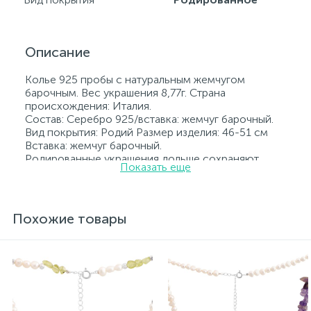
Описание
Колье 925 пробы с натуральным жемчугом
барочным. Вес украшения 8,77г. Страна
происхождения: Италия.
Состав: Серебро 925/вставка: жемчуг барочный.
Вид покрытия: Родий Размер изделия: 46-51 см
Вставка: жемчуг барочный.
Родированные украшения дольше сохраняют
Показать еще
свое первоначальное состояние, а именно цвет и
блеск металла. Все ювелирные изделия
представленные на нашем сайте прошли
внутренний контроль качества, а также контроль
Похожие товары
государственной пробирной службой Украины, на
всех изделиях стоит соответствующая проба. К
каждому ювелирному украшению прилагаются
бирка с указанием всех параметров.*Цвета
изделий на сайте могут незначительно отличаться
от реальных из-за особенностей цветопередачи
экрана