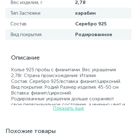
Вес изделия, г.
2,78
Тип Застежки
карабин
Состав
Серебро 925
Вид покрытия
Родированное
Описание
Колье 925 пробы с фианитами. Вес украшения
2,78г. Страна происхождения: Италия.
Состав: Серебро 925/вставка: фианит/цирконий.
Вид покрытия: Родий Размер изделия: 45-50 см
Вставка: фианит/цирконий.
Родированные украшения дольше сохраняют
свое первоначальное состояние, а именно цвет и
Показать еще
блеск металла. Все ювелирные изделия
представленные на нашем сайте прошли
внутренний контроль качества, а также контроль
государственной пробирной службой Украины, на
Похожие товары
всех изделиях стоит соответствующая проба. К