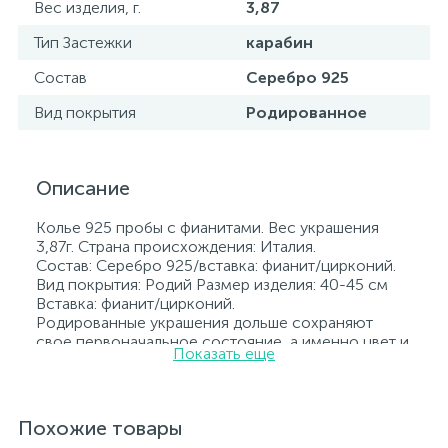
Вес изделия, г.
3,87
Тип Застежки
карабин
Состав
Серебро 925
Вид покрытия
Родированное
Описание
Колье 925 пробы с фианитами. Вес украшения
3,87г. Страна происхождения: Италия.
Состав: Серебро 925/вставка: фианит/цирконий.
Вид покрытия: Родий Размер изделия: 40-45 см
Вставка: фианит/цирконий.
Родированные украшения дольше сохраняют
свое первоначальное состояние, а именно цвет и
Показать еще
блеск металла. Все ювелирные изделия
представленные на нашем сайте прошли
внутренний контроль качества, а также контроль
государственной пробирной службой Украины, на
Похожие товары
всех изделиях стоит соответствующая проба. К