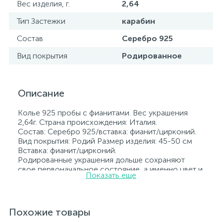
Вес изделия, г.
2,64
Тип Застежки
карабин
Состав
Серебро 925
Вид покрытия
Родированное
Описание
Колье 925 пробы с фианитами. Вес украшения
2,64г. Страна происхождения: Италия.
Состав: Серебро 925/вставка: фианит/цирконий.
Вид покрытия: Родий Размер изделия: 45-50 см
Вставка: фианит/цирконий.
Родированные украшения дольше сохраняют
свое первоначальное состояние, а именно цвет и
Показать еще
блеск металла. Все ювелирные изделия
представленные на нашем сайте прошли
внутренний контроль качества, а также контроль
государственной пробирной службой Украины, на
Похожие товары
всех изделиях стоит соответствующая проба. К