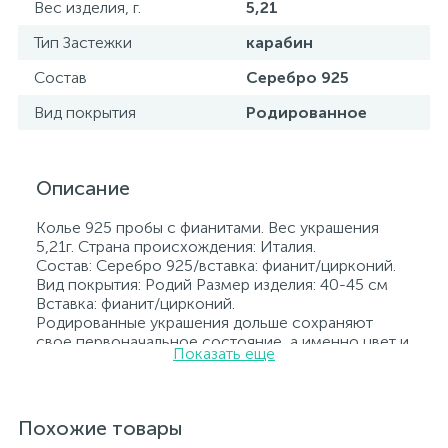
Вес изделия, г.
5,21
Тип Застежки
карабин
Состав
Серебро 925
Вид покрытия
Родированное
Описание
Колье 925 пробы с фианитами. Вес украшения
5,21г. Страна происхождения: Италия.
Состав: Серебро 925/вставка: фианит/цирконий.
Вид покрытия: Родий Размер изделия: 40-45 см
Вставка: фианит/цирконий.
Родированные украшения дольше сохраняют
свое первоначальное состояние, а именно цвет и
Показать еще
блеск металла. Все ювелирные изделия
представленные на нашем сайте прошли
внутренний контроль качества, а также контроль
государственной пробирной службой Украины, на
Похожие товары
всех изделиях стоит соответствующая проба. К