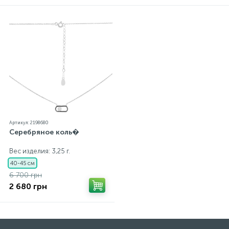
каждому ювелирному украшению прилагаются
бирка с указанием всех параметров.*Цвета
изделий на сайте могут незначительно отличаться
от реальных из-за особенностей цветопередачи
экрана
Артикул: 2198680
Серебряное коль�
Вес изделия: 3,25 г.
40-45 см
6 700 грн
2 680 грн