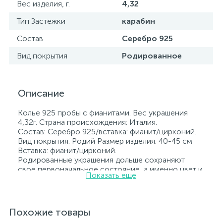
Вес изделия, г.
4,32
Тип Застежки
карабин
Состав
Серебро 925
Вид покрытия
Родированное
Описание
Колье 925 пробы с фианитами. Вес украшения
4,32г. Страна происхождения: Италия.
Состав: Серебро 925/вставка: фианит/цирконий.
Вид покрытия: Родий Размер изделия: 40-45 см
Вставка: фианит/цирконий.
Родированные украшения дольше сохраняют
свое первоначальное состояние, а именно цвет и
Показать еще
блеск металла. Все ювелирные изделия
представленные на нашем сайте прошли
внутренний контроль качества, а также контроль
государственной пробирной службой Украины, на
Похожие товары
всех изделиях стоит соответствующая проба. К