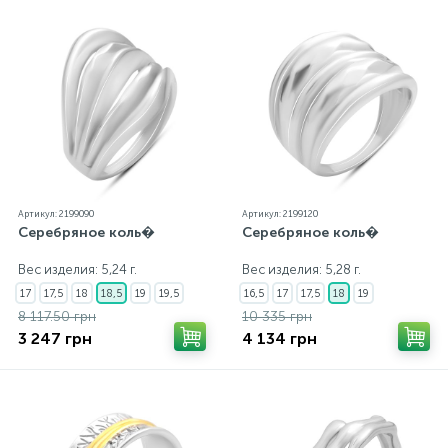
бирка с указанием всех параметров.*Цвета
изделий на сайте могут незначительно отличаться
от реальных из-за особенностей цветопередачи
экрана
Артикул: 2199090
Артикул: 2199120
Серебряное коль�
Серебряное коль�
Вес изделия: 5,24 г.
Вес изделия: 5,28 г.
17
17,5
18
18,5
19
19,5
16,5
17
17,5
18
19
8 117.50 грн
10 335 грн
3 247 грн
4 134 грн