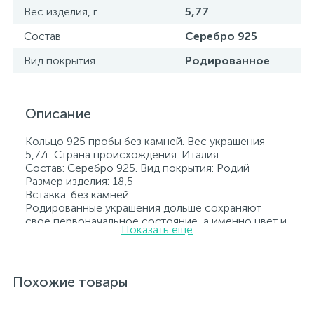
Вес изделия, г.
5,77
Состав
Серебро 925
Вид покрытия
Родированное
Описание
Кольцо 925 пробы без камней. Вес украшения
5,77г. Страна происхождения: Италия.
Состав: Серебро 925. Вид покрытия: Родий
Размер изделия: 18,5
Вставка: без камней.
Родированные украшения дольше сохраняют
свое первоначальное состояние, а именно цвет и
Показать еще
блеск металла. Все ювелирные изделия
представленные на нашем сайте прошли
внутренний контроль качества, а также контроль
государственной пробирной службой Украины, на
Похожие товары
всех изделиях стоит соответствующая проба. К
каждому ювелирному украшению прилагаются