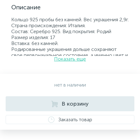
Описание
Кольцо 925 пробы без камней. Вес украшения 2,9г.
Страна происхождения: Италия.
Состав: Серебро 925. Вид покрытия: Родий
Размер изделия: 17
Вставка: без камней.
Родированные украшения дольше сохраняют
свое первоначальное состояние, а именно цвет и
Показать еще
блеск металла. Все ювелирные изделия
представленные на нашем сайте прошли
внутренний контроль качества, а также контроль
государственной пробирной службой Украины, на
всех изделиях стоит соответствующая проба. К
нет в наличии
каждому ювелирному украшению прилагаются
бирка с указанием всех параметров.*Цвета
изделий на сайте могут незначительно отличаться
В корзину
от реальных из-за особенностей цветопередачи
экрана
Заказать товар