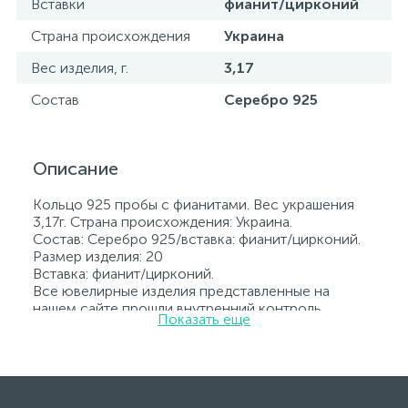
Вставки
фианит/цирконий
Страна происхождения
Украина
Вес изделия, г.
3,17
Состав
Серебро 925
Описание
Кольцо 925 пробы с фианитами. Вес украшения
3,17г. Страна происхождения: Украина.
Состав: Серебро 925/вставка: фианит/цирконий.
Размер изделия: 20
Вставка: фианит/цирконий.
Все ювелирные изделия представленные на
нашем сайте прошли внутренний контроль
Показать еще
качества, а также контроль государственной
пробирной службой Украины, на всех изделиях
стоит соответствующая проба. К каждому
ювелирному украшению прилагаются бирка с
указанием всех параметров.*Цвета изделий на