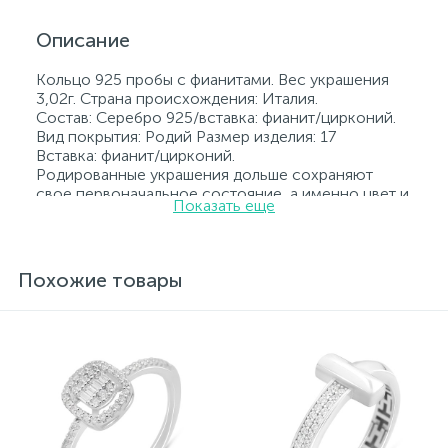
Описание
Кольцо 925 пробы с фианитами. Вес украшения
3,02г. Страна происхождения: Италия.
Состав: Серебро 925/вставка: фианит/цирконий.
Вид покрытия: Родий Размер изделия: 17
Вставка: фианит/цирконий.
Родированные украшения дольше сохраняют
свое первоначальное состояние, а именно цвет и
Показать еще
блеск металла. Все ювелирные изделия
представленные на нашем сайте прошли
внутренний контроль качества, а также контроль
государственной пробирной службой Украины, на
Похожие товары
всех изделиях стоит соответствующая проба. К
каждому ювелирному украшению прилагаются
бирка с указанием всех параметров.*Цвета
изделий на сайте могут незначительно отличаться
от реальных из-за особенностей цветопередачи
экрана