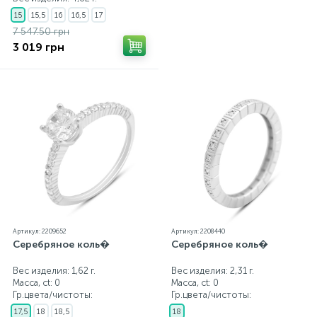
15
15,5
16
16,5
17
7 547.50 грн
3 019 грн
Артикул: 2209652
Артикул: 2208440
Серебряное коль�
Серебряное коль�
Вес изделия: 1,62 г.
Вес изделия: 2,31 г.
Масса, ct:
0
Масса, ct:
0
Гр.цвета/чистоты:
Гр.цвета/чистоты:
17,5
18
18,5
18