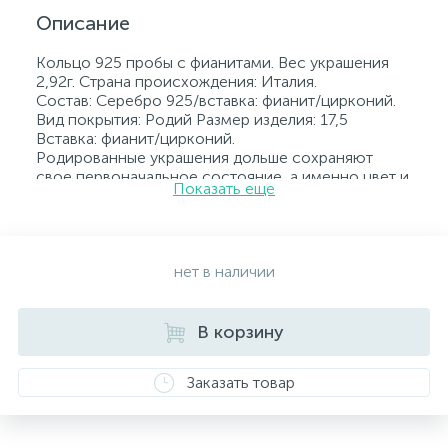
Описание
Кольцо 925 пробы с фианитами. Вес украшения
2,92г. Страна происхождения: Италия.
Состав: Серебро 925/вставка: фианит/цирконий.
Вид покрытия: Родий Размер изделия: 17,5
Вставка: фианит/цирконий.
Родированные украшения дольше сохраняют
свое первоначальное состояние, а именно цвет и
Показать еще
блеск металла. Все ювелирные изделия
представленные на нашем сайте прошли
внутренний контроль качества, а также контроль
государственной пробирной службой Украины, на
всех изделиях стоит соответствующая проба. К
нет в наличии
каждому ювелирному украшению прилагаются
бирка с указанием всех параметров.*Цвета
изделий на сайте могут незначительно отличаться
В корзину
от реальных из-за особенностей цветопередачи
экрана
Заказать товар