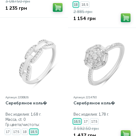
3 087.50 грн
18
18,5
1 235 грн
2 885 грн
1 154 грн
Артикул: 2200826
Артикул: 2214793
Серебряное коль�
Серебряное коль�
Вес изделия: 1,68 г.
Вес изделия: 1,78 г.
Масса, ct:
0
16,5
17
17,5
Гр.цвета/чистоты:
3 592.50 грн
17
17,5
18
18,5
1 437 грн