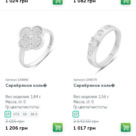
1 024 грн
1 082 грн
Артикул: 2200642
Артикул: 2209379
Серебряное коль�
Серебряное коль�
Вес изделия: 1,84 г.
Вес изделия: 1,56 г.
Масса, ct:
0
Масса, ct:
0
Гр.цвета/чистоты:
Гр.цвета/чистоты:
17
17,5
18
18,5
17
3 015 грн
2 542.50 грн
1 206 грн
1 017 грн