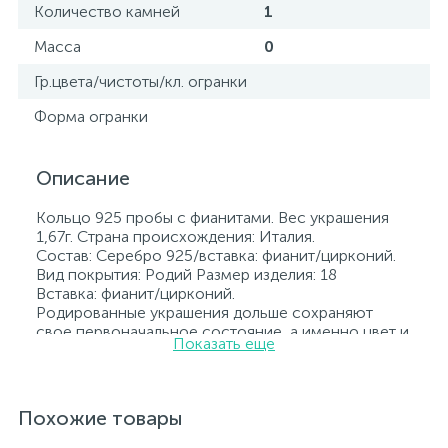
Количество камней
1
Масса
0
Гр.цвета/чистоты/кл. огранки
Форма огранки
Описание
Кольцо 925 пробы с фианитами. Вес украшения
1,67г. Страна происхождения: Италия.
Состав: Серебро 925/вставка: фианит/цирконий.
Вид покрытия: Родий Размер изделия: 18
Вставка: фианит/цирконий.
Родированные украшения дольше сохраняют
свое первоначальное состояние, а именно цвет и
Показать еще
блеск металла. Все ювелирные изделия
представленные на нашем сайте прошли
внутренний контроль качества, а также контроль
государственной пробирной службой Украины, на
Похожие товары
всех изделиях стоит соответствующая проба. К
каждому ювелирному украшению прилагаются