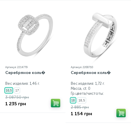
бирка с указанием всех параметров.*Цвета
изделий на сайте могут незначительно отличаться
от реальных из-за особенностей цветопередачи
экрана
Артикул: 2214779
Артикул: 2200710
Серебряное коль�
Серебряное коль�
Вес изделия: 1,46 г.
Вес изделия: 1,72 г.
Масса, ct:
0
16,5
17
Гр.цвета/чистоты:
3 087.50 грн
18
18,5
1 235 грн
2 885 грн
1 154 грн