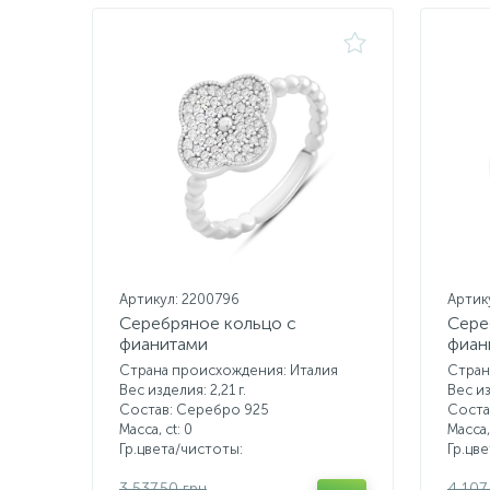
Артикул: 2200796
Артик
Серебряное кольцо с
Сере
фианитами
фиан
Страна происхождения: Италия
Стран
Вес изделия: 2,21 г.
Вес из
Состав: Серебро 925
Соста
Масса, ct:
0
Масса,
Гр.цвета/чистоты:
Гр.цв
3 537.50 грн
4 107