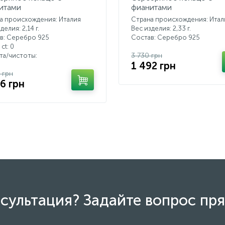
итами
фианитами
а происхождения: Италия
Страна происхождения: Итал
делия: 2,14 г.
Вес изделия: 2,33 г.
в: Серебро 925
Состав: Серебро 925
 ct:
0
3 730 грн
ета/чистоты:
1 492 грн
 грн
96 грн
сультация? Задайте вопрос пря