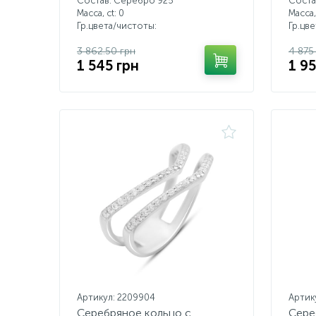
Состав: Серебро 925
Соста
Масса, ct:
0
Масса,
Гр.цвета/чистоты:
Гр.цв
3 862.50 грн
4 875
1 545 грн
1 9
Артикул: 2209904
Артик
Серебряное кольцо с
Сере