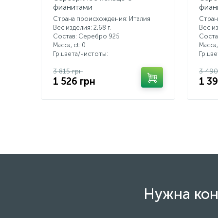
фианитами
фиан
Страна происхождения: Италия
Стран
Вес изделия: 2,68 г.
Вес из
Состав: Серебро 925
Соста
Масса, ct:
0
Масса,
Гр.цвета/чистоты:
Гр.цв
3 815 грн
3 490
1 526 грн
1 3
Нужна кон