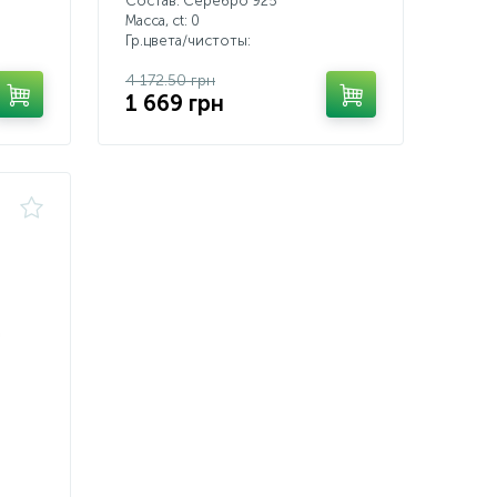
Состав: Серебро 925
Масса, ct:
0
Гр.цвета/чистоты:
4 172.50 грн
1 669 грн