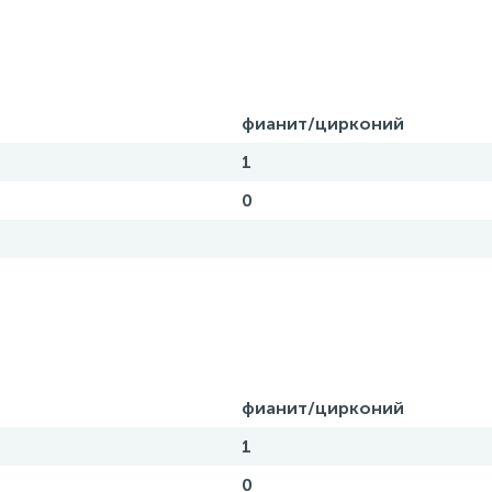
фианит/цирконий
1
0
фианит/цирконий
1
0