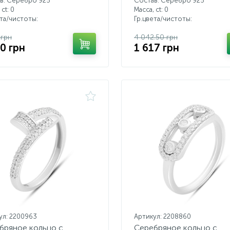
в: Серебро 925
Состав: Серебро 925
 ct:
0
Масса, ct:
0
ета/чистоты:
Гр.цвета/чистоты:
 грн
4 042.50 грн
50 грн
1 617 грн
ул: 2200963
Артикул: 2208860
бряное кольцо с
Серебряное кольцо с