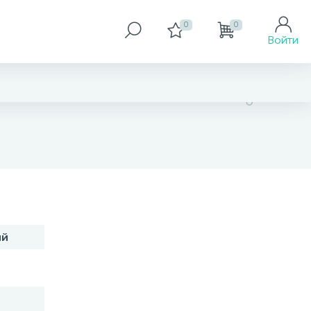
0
0
Войти
1 461 грн
ий
Размер
18