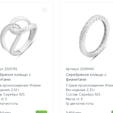
ул: 2200741
Артикул: 2208440
бряное кольцо с
Серебряное кольцо с
итами
фианитами
а происхождения: Италия
Страна происхождения: Итал
делия: 2,52 г.
Вес изделия: 2,31 г.
в: Серебро 925
Состав: Серебро 925
 ct:
0
Масса, ct:
0
ета/чистоты:
Гр.цвета/чистоты:
.50 грн
3 815 грн