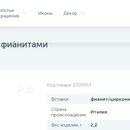
олотые
Иконы
Декор
крашения
ые кольца
с фианитами
Код товара:
2209553
Вставки
фианит/циркон
Страна
Италия
происхождения
Вес изделия, г.
2,2