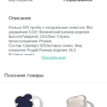
Описание
Кольцо 925 пробы с натуральным ониксом. Вес
украшения 3,02г. Физический размер изделия
(высота*ширина): 13х13мм. Страна
происхождения: Италия.
Состав: Серебро 925/вставка: оникс. Вид
покрытия: Родий Размер изделия: 16,5
Вставка: оникс.
Показать еще
Родированные украшения дольше сохраняют
свое первоначальное состояние, а именно цвет и
блеск металла. Все ювелирные изделия
представленные на нашем сайте прошли
Похожие товары
внутренний контроль качества, а также контроль
государственной пробирной службой Украины, на
всех изделиях стоит соответствующая проба. К
каждому ювелирному украшению прилагаются
бирка с указанием всех параметров.*Цвета
изделий на сайте могут незначительно отличаться
от реальных из-за особенностей цветопередачи