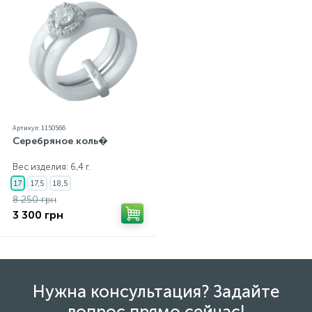
каждому ювелирному украшению прилагаются
бирка с указанием всех параметров.*Цвета
изделий на сайте могут незначительно отличаться
от реальных из-за особенностей цветопередачи
экрана
Артикул: 1150566
Серебряное коль�
Вес изделия: 6,4 г.
17
17,5
18,5
8 250 грн
3 300 грн
Нужна консультация? Задайте
вопрос прямо сейчас!