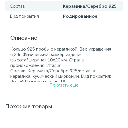
Состав
Керамика/Серебро 925
Вид покрытия
Родированное
Описание
Кольцо 925 пробы с керамикой. Вес украшения
6,24г. Физический размер изделия
(высота*ширина): 10х20мм. Страна
происхождения: Италия.
Состав: Керамика/Серебро 925/вставка:
керамика, кубический цирконий. Вид покрытия:
Родий Размер изделия: 18
Показать еще
Вставка: керамика, кубический цирконий.
Родированные украшения дольше сохраняют
свое первоначальное состояние, а именно цвет и
блеск металла. Все ювелирные изделия
Похожие товары
представленные на нашем сайте прошли
внутренний контроль качества, а также контроль
государственной пробирной службой Украины, на
всех изделиях стоит соответствующая проба. К