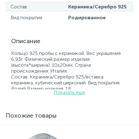
Состав
Керамика/Серебро 925
Вид покрытия
Родированное
Описание
Кольцо 925 пробы с керамикой. Вес украшения
6,93г. Физический размер изделия
(высота*ширина): 10х20мм. Страна
происхождения: Италия.
Состав: Керамика/Серебро 925/вставка:
керамика, кубический цирконий. Вид покрытия:
Родий Размер изделия: 18
Показать еще
Вставка: керамика, кубический цирконий.
Родированные украшения дольше сохраняют
свое первоначальное состояние, а именно цвет и
блеск металла. Все ювелирные изделия
Похожие товары
представленные на нашем сайте прошли
внутренний контроль качества, а также контроль
государственной пробирной службой Украины, на
всех изделиях стоит соответствующая проба. К