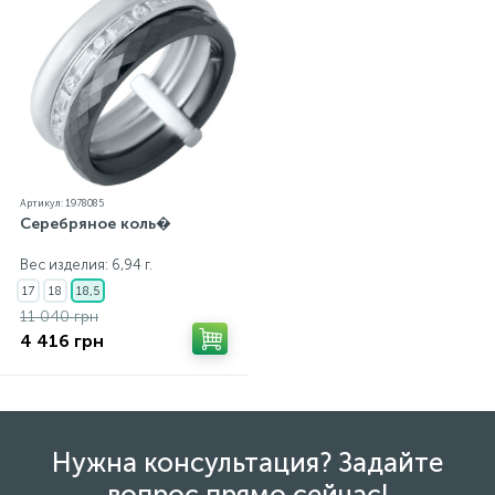
каждому ювелирному украшению прилагаются
бирка с указанием всех параметров.*Цвета
изделий на сайте могут незначительно отличаться
от реальных из-за особенностей цветопередачи
экрана
Артикул: 1978085
Серебряное коль�
Вес изделия: 6,94 г.
17
18
18,5
11 040 грн
4 416 грн
Нужна консультация? Задайте
вопрос прямо сейчас!