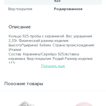
925
Вид покрытия
Родированное
Описание
Кольцо 925 пробы с керамикой. Вес украшения
2,33г. Физический размер изделия
(высота*ширина): 6х6мм. Страна происхождения:
Италия.
Состав: Керамика/Серебро 925/вставка:
керамика. Вид покрытия: Родий Размер изделия:
17,5
Показать еще
Вставка: керамика.
Родированные украшения дольше сохраняют
свое первоначальное состояние, а именно цвет и
блеск металла. Все ювелирные изделия
Похожие товары
представленные на нашем сайте прошли
внутренний контроль качества, а также контроль
государственной пробирной службой Украины, на
всех изделиях стоит соответствующая проба. К
каждому ювелирному украшению прилагаются