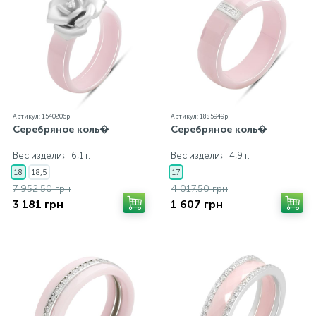
бирка с указанием всех параметров.*Цвета
изделий на сайте могут незначительно отличаться
от реальных из-за особенностей цветопередачи
экрана
Артикул: 1540206p
Артикул: 1885949p
Серебряное коль�
Серебряное коль�
Вес изделия: 6,1 г.
Вес изделия: 4,9 г.
18
18,5
17
7 952.50 грн
4 017.50 грн
3 181 грн
1 607 грн