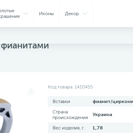
олотые
Иконы
Декор
крашения
ые кольца
с фианитами
Код товара:
1410455
Вставки
фианит/циркон
Страна
Украина
происхождения
Вес изделия, г.
1,78