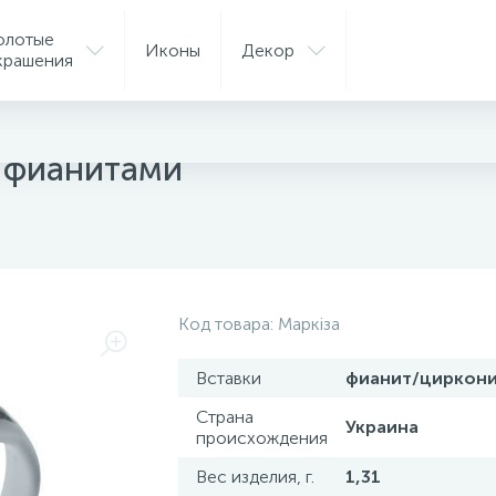
олотые
Иконы
Декор
крашения
ые кольца
с фианитами
Код товара:
Маркіза
Вставки
фианит/циркон
Страна
Украина
происхождения
Вес изделия, г.
1,31