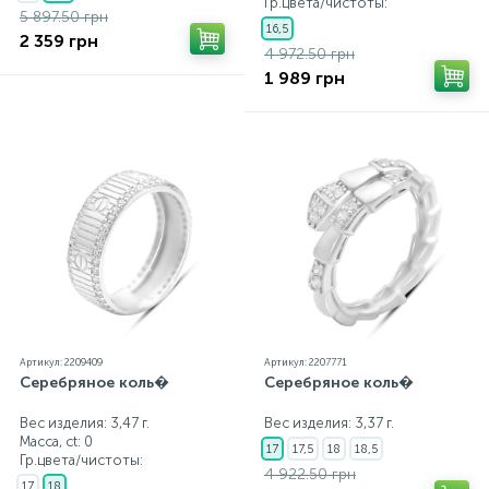
Гр.цвета/чистоты:
5 897.50 грн
16,5
2 359 грн
4 972.50 грн
1 989 грн
Артикул: 2209409
Артикул: 2207771
Серебряное коль�
Серебряное коль�
Вес изделия: 3,47 г.
Вес изделия: 3,37 г.
Масса, ct:
0
17
17,5
18
18,5
Гр.цвета/чистоты:
4 922.50 грн
17
18