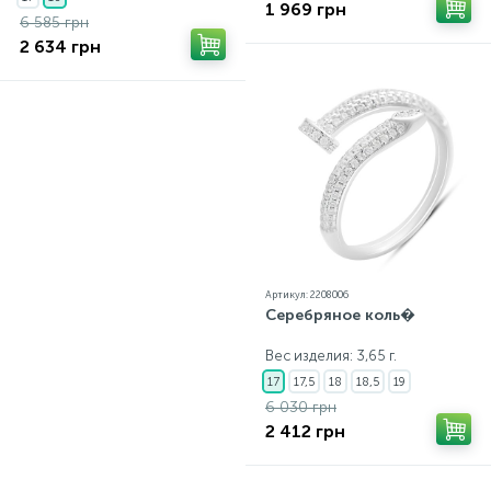
1 969 грн
6 585 грн
2 634 грн
Артикул: 2208006
Серебряное коль�
Вес изделия: 3,65 г.
17
17,5
18
18,5
19
6 030 грн
2 412 грн