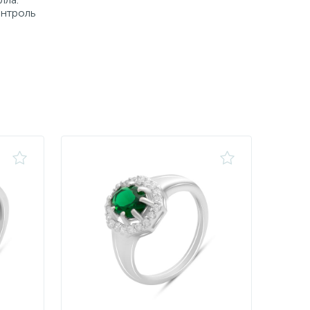
онтроль