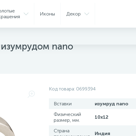
олотые
Иконы
Декор
крашения
 изумрудом nano
Код товара:
0699394
Вставки
изумруд nano
Физический
10х12
размер, мм.
Страна
Индия