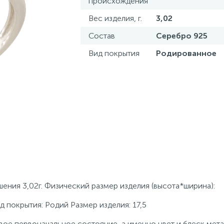
происхождения
Вес изделия, г.
3,02
Состав
Серебро 925
Вид покрытия
Родированное
ения 3,02г. Физический размер изделия (высота*ширина):
д покрытия: Родий Размер изделия: 17,5
ое первоначальное состояние, а именно цвет и блеск мета