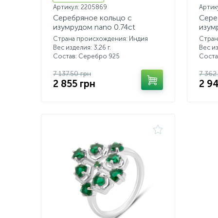
Артикул: 2205869
Артик
Серебряное кольцо с
Сере
изумрудом nano 0.74ct
изум
Страна происхождения: Индия
Стран
Вес изделия: 3,26 г.
Вес из
Состав: Серебро 925
Соста
7 137.50 грн
7 362
2 855 грн
2 9