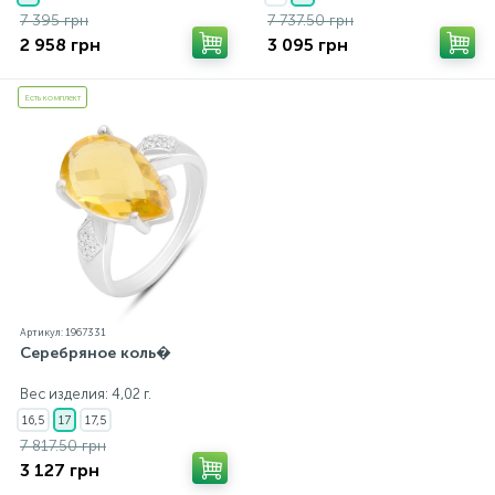
7 395 грн
7 737.50 грн
2 958 грн
3 095 грн
Есть комплект
Артикул: 1967331
Серебряное коль�
Вес изделия: 4,02 г.
16,5
17
17,5
7 817.50 грн
3 127 грн