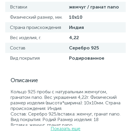
Вставки
жемчуг / гранат nano
Физический размер, мм.
10х10
Страна происхождения
Индия
Вес изделия, г.
4,22
Состав
Серебро 925
Вид покрытия
Родированное
Описание
Кольцо 925 пробы с натуральным жемчугом,
гранатом nano. Вес украшения 4,22г. Физический
размер изделия (высота*ширина): 10х10мм. Страна
происхождения: Индия.
Состав: Серебро 925/вставка: жемчуг, гранат nano.
Вид покрытия: Родий Размер изделия: 18
Вставка: жемчуг, гранат nano.
Показать еще
Родированные украшения дольше сохраняют