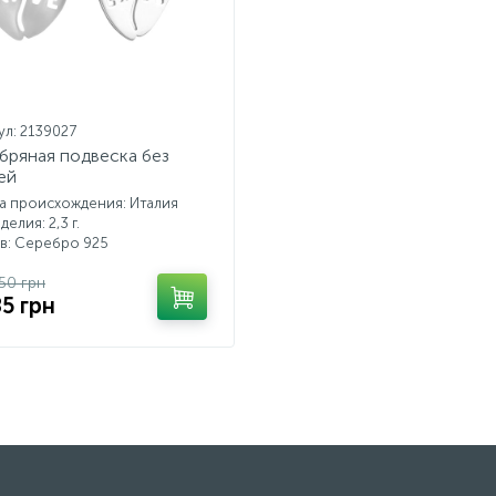
ул: 2139027
бряная подвеска без
ей
а происхождения: Италия
делия: 2,3 г.
в: Серебро 925
.50 грн
85 грн