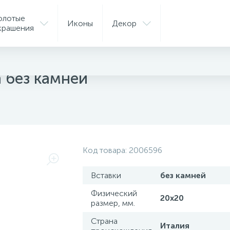
олотые
Иконы
Декор
крашения
ые подвески
 без камней
Код товара:
2006596
Вставки
без камней
Физический
20х20
размер, мм.
Страна
Италия