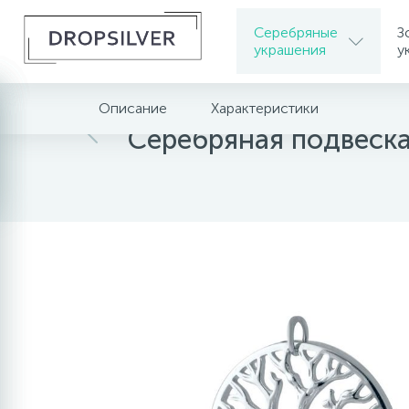
Серебряные
З
украшения
у
Описание
Характеристики
Главная
Серебряные украшения
Серебрян
Серебряная подвеска