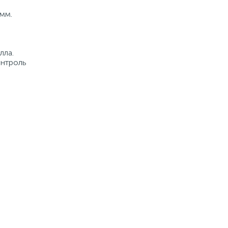
мм.
лла.
онтроль