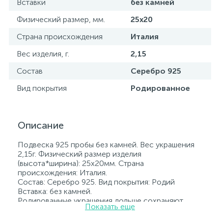
Вставки
без камней
Физический размер, мм.
25х20
Страна происхождения
Италия
Вес изделия, г.
2,15
Состав
Серебро 925
Вид покрытия
Родированное
Описание
Подвеска 925 пробы без камней. Вес украшения
2,15г. Физический размер изделия
(высота*ширина): 25х20мм. Страна
происхождения: Италия.
Состав: Серебро 925. Вид покрытия: Родий
Вставка: без камней.
Родированные украшения дольше сохраняют
Показать еще
свое первоначальное состояние, а именно цвет и
блеск металла. Все ювелирные изделия