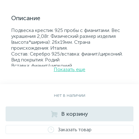
Описание
Подвеска крестик 925 пробы с фианитами. Вес
украшения 2,08г. Физический размер изделия
(высота*ширина): 26х19мм. Страна
происхождения: Италия.
Состав: Серебро 925/вставка: фианит/цирконий.
Вид покрытия: Родий
Вставка: фианит/цирконий.
Показать еще
Родированные украшения дольше сохраняют
свое первоначальное состояние, а именно цвет и
блеск металла. Все ювелирные изделия
представленные на нашем сайте прошли
внутренний контроль качества, а также контроль
нет в наличии
государственной пробирной службой Украины, на
всех изделиях стоит соответствующая проба. К
каждому ювелирному украшению прилагаются
В корзину
бирка с указанием всех параметров.*Цвета
изделий на сайте могут незначительно отличаться
Заказать товар
от реальных из-за особенностей цветопередачи
экрана