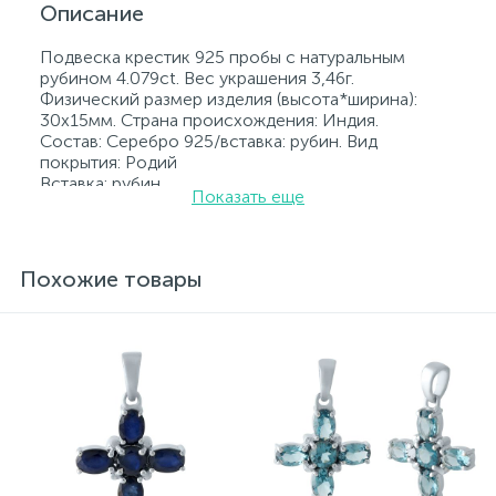
Описание
Подвеска крестик 925 пробы с натуральным
рубином 4.079ct. Вес украшения 3,46г.
Физический размер изделия (высота*ширина):
30х15мм. Страна происхождения: Индия.
Состав: Серебро 925/вставка: рубин. Вид
покрытия: Родий
Вставка: рубин.
Показать еще
Родированные украшения дольше сохраняют
свое первоначальное состояние, а именно цвет и
блеск металла. Все ювелирные изделия
представленные на нашем сайте прошли
Похожие товары
внутренний контроль качества, а также контроль
государственной пробирной службой Украины, на
всех изделиях стоит соответствующая проба. К
каждому ювелирному украшению прилагаются
бирка с указанием всех параметров.*Цвета
изделий на сайте могут незначительно отличаться
от реальных из-за особенностей цветопередачи
экрана