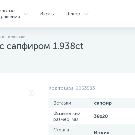
олотые
Иконы
Декор
крашения
ые подвески
с сапфиром 1.938ct
Код товара:
2053583
Вставки
сапфир
Физический
38х20
размер, мм.
Страна
Индия