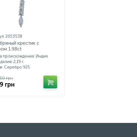
ул: 2053538
бряный крестик с
зом 1.98ct
а происхождения: Индия
делия: 2,19 г.
в: Серебро 925
.50 грн
9 грн