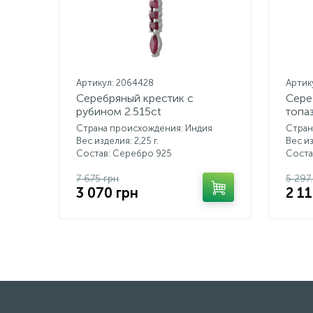
Артикул: 2064428
Артик
Серебряный крестик с
Сере
рубином 2.515ct
топа
Страна происхождения: Индия
Стран
Вес изделия: 2,25 г.
Вес из
Состав: Серебро 925
Соста
7 675 грн
5 297
3 070 грн
2 11