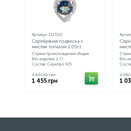
Артикул: 2117155
Артик
Серебряная подвеска с
Сере
мистик топазом 2.05ct
мист
Страна происхождения: Индия
Стран
Вес изделия: 2,7 г.
Вес из
Состав: Серебро 925
Соста
3 637.50 грн
2 582
1 455 грн
1 03