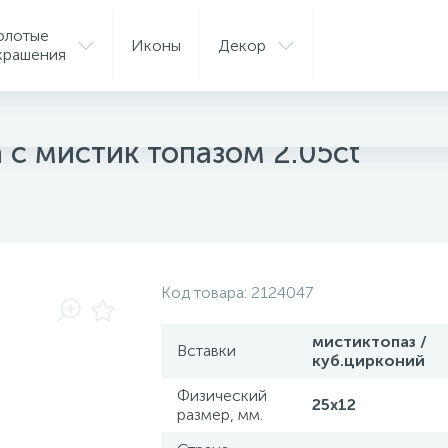
олотые
Иконы
Декор
крашения
ые подвески
 с мистик топазом 2.05ct
Код товара:
2124047
мистиктопаз /
Вставки
куб.цирконий
Физический
25х12
размер, мм.