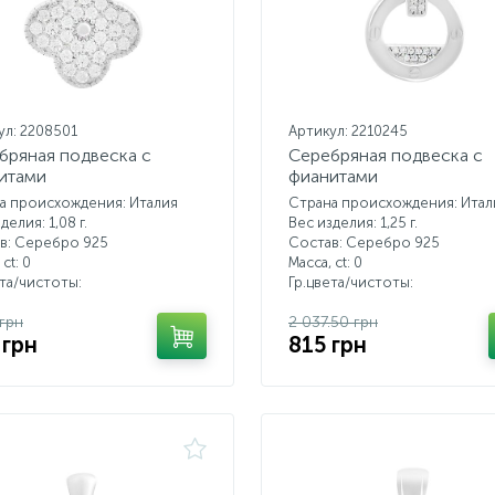
ул: 2208501
Артикул: 2210245
бряная подвеска с
Серебряная подвеска с
итами
фианитами
а происхождения: Италия
Страна происхождения: Итал
делия: 1,08 г.
Вес изделия: 1,25 г.
в: Серебро 925
Состав: Серебро 925
 ct:
0
Масса, ct:
0
ета/чистоты:
Гр.цвета/чистоты:
 грн
2 037.50 грн
 грн
815 грн