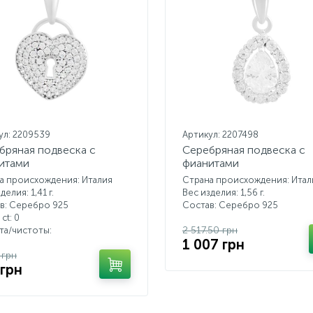
ул: 2209539
Артикул: 2207498
бряная подвеска с
Серебряная подвеска с
итами
фианитами
а происхождения: Италия
Страна происхождения: Итал
делия: 1,41 г.
Вес изделия: 1,56 г.
в: Серебро 925
Состав: Серебро 925
 ct:
0
2 517.50 грн
ета/чистоты:
1 007 грн
 грн
 грн