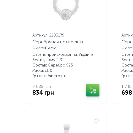
Артикул: 2203179
Артик
Серебряная подвеска с
Сере
фианитами
фиан
Страна происхождения: Украина
Стран
Вес изделия: 1,31 г.
Вес из
Состав: Серебро 925
Соста
Масса, ct:
0
Масса,
Гр.цвета/чистоты:
Гр.цв
2 085 грн
1 745
834 грн
698