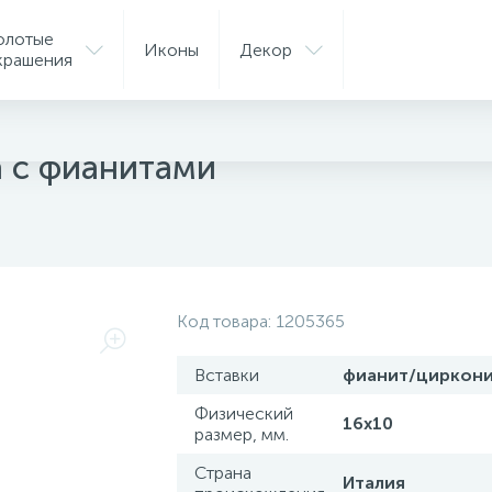
олотые
Иконы
Декор
крашения
ые подвески
а с фианитами
Код товара:
1205365
Вставки
фианит/циркон
Физический
16х10
размер, мм.
Страна
Италия