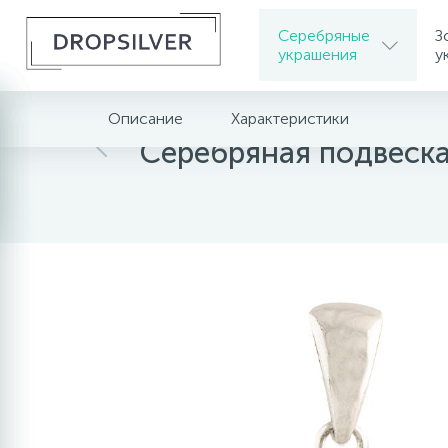
Серебряные
З
украшения
у
Описание
Характеристики
Главная
Серебряные украшения
Серебрян
Серебряная подвеск