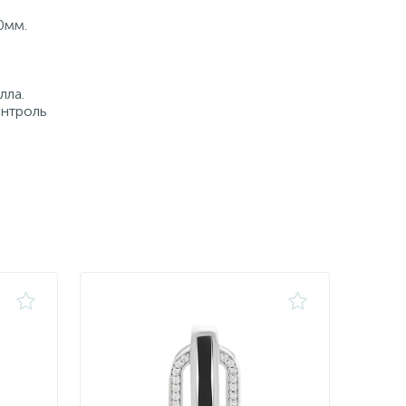
0мм.
лла.
онтроль