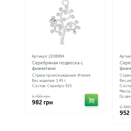
Артикул: 2208884
Артик
Серебряная подвеска с
Сере
фианитами
фиан
Страна происхождения: Италия
Стран
Вес изделия: 1,45 г.
Вес из
Состав: Серебро 925
Соста
Масса,
2 455 грн
Гр.цв
982 грн
2 380
952