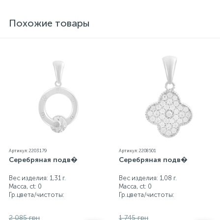
блеск металла. Все ювелирные изделия
представленные на нашем сайте прошли
Похожие товары
внутренний контроль качества, а также контроль
государственной пробирной службой Украины, на
всех изделиях стоит соответствующая проба. К
каждому ювелирному украшению прилагаются
бирка с указанием всех параметров.*Цвета
изделий на сайте могут незначительно отличаться
от реальных из-за особенностей цветопередачи
экрана
Артикул: 2203179
Артикул: 2208501
Серебряная подв�
Серебряная подв�
Вес изделия: 1,31 г.
Вес изделия: 1,08 г.
Масса, ct:
0
Масса, ct:
0
Гр.цвета/чистоты:
Гр.цвета/чистоты:
2 085 грн
1 745 грн