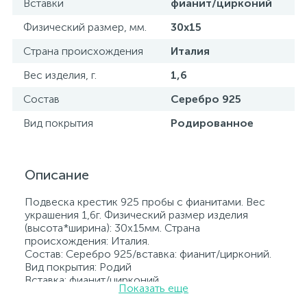
Вставки
фианит/цирконий
Физический размер, мм.
30х15
Страна происхождения
Италия
Вес изделия, г.
1,6
Состав
Серебро 925
Вид покрытия
Родированное
Описание
Подвеска крестик 925 пробы с фианитами. Вес
украшения 1,6г. Физический размер изделия
(высота*ширина): 30х15мм. Страна
происхождения: Италия.
Состав: Серебро 925/вставка: фианит/цирконий.
Вид покрытия: Родий
Вставка: фианит/цирконий.
Показать еще
Родированные украшения дольше сохраняют
свое первоначальное состояние, а именно цвет и