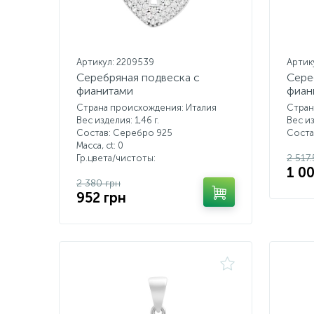
Артикул: 2209539
Артик
Серебряная подвеска с
Сере
фианитами
фиан
Страна происхождения: Италия
Стран
Вес изделия: 1,46 г.
Вес из
Состав: Серебро 925
Соста
Масса, ct:
0
2 517
Гр.цвета/чистоты:
1 0
2 380 грн
952 грн