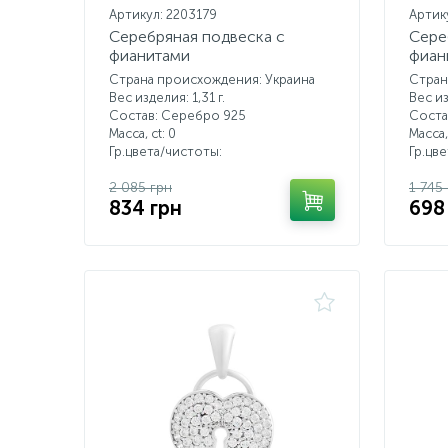
Артикул: 2203179
Артик
Серебряная подвеска с
Сере
фианитами
фиан
Страна происхождения: Украина
Стран
Вес изделия: 1,31 г.
Вес из
Состав: Серебро 925
Соста
Масса, ct:
0
Масса,
Гр.цвета/чистоты:
Гр.цв
2 085 грн
1 745
834 грн
698