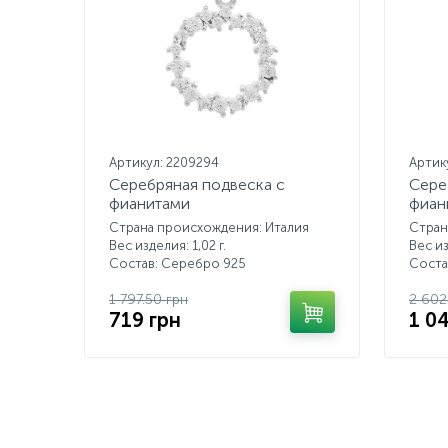
Артикул: 2209294
Артик
Серебряная подвеска с
Сере
фианитами
фиан
Страна происхождения: Италия
Стран
Вес изделия: 1,02 г.
Вес из
Состав: Серебро 925
Соста
1 797.50 грн
2 602
719 грн
1 0