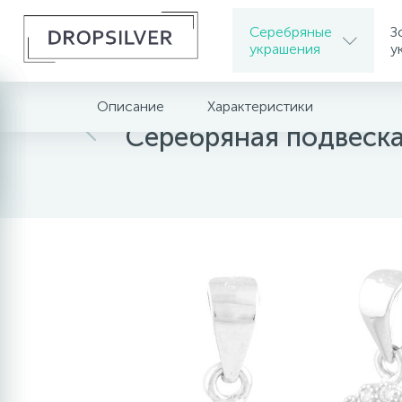
Серебряные
З
украшения
у
Описание
Характеристики
Главная
Серебряные украшения
Серебрян
Серебряная подвеск