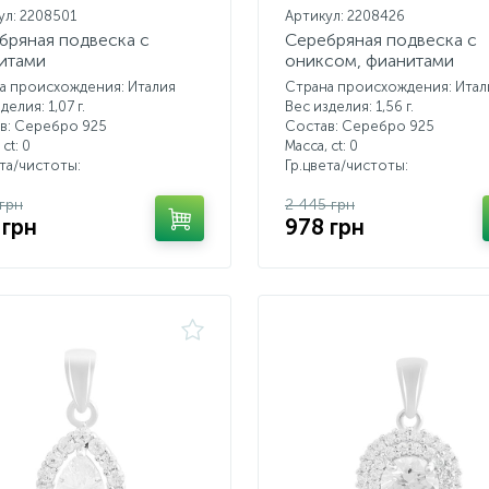
ул: 2208501
Артикул: 2208426
бряная подвеска с
Серебряная подвеска с
итами
ониксом, фианитами
а происхождения: Италия
Страна происхождения: Итал
делия: 1,07 г.
Вес изделия: 1,56 г.
в: Серебро 925
Состав: Серебро 925
 ct:
0
Масса, ct:
0
ета/чистоты:
Гр.цвета/чистоты:
 грн
2 445 грн
 грн
978 грн