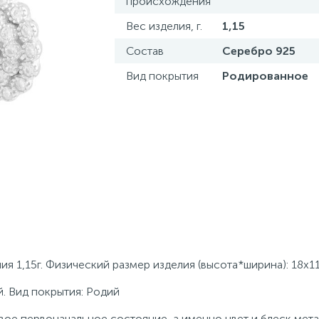
происхождения
Вес изделия, г.
1,15
Состав
Серебро 925
Вид покрытия
Родированное
я 1,15г. Физический размер изделия (высота*ширина): 18х1
. Вид покрытия: Родий
ое первоначальное состояние, а именно цвет и блеск мета