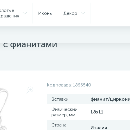
олотые
Иконы
Декор
крашения
ые подвески
а с фианитами
Код товара:
1886540
Вставки
фианит/циркон
Физический
18х11
размер, мм.
Страна
Италия