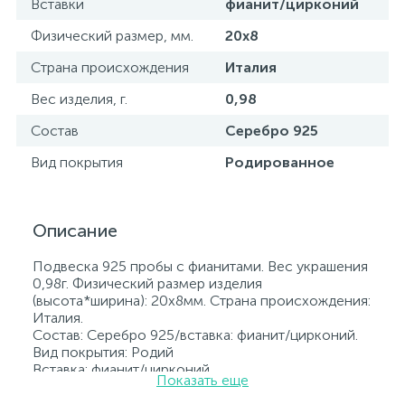
Вставки
фианит/цирконий
Физический размер, мм.
20х8
Страна происхождения
Италия
Вес изделия, г.
0,98
Состав
Серебро 925
Вид покрытия
Родированное
Описание
Подвеска 925 пробы с фианитами. Вес украшения
0,98г. Физический размер изделия
(высота*ширина): 20х8мм. Страна происхождения:
Италия.
Состав: Серебро 925/вставка: фианит/цирконий.
Вид покрытия: Родий
Вставка: фианит/цирконий.
Показать еще
Родированные украшения дольше сохраняют
свое первоначальное состояние, а именно цвет и