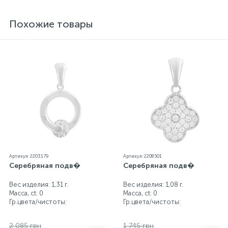
блеск металла. Все ювелирные изделия
представленные на нашем сайте прошли
Похожие товары
внутренний контроль качества, а также контроль
государственной пробирной службой Украины, на
всех изделиях стоит соответствующая проба. К
каждому ювелирному украшению прилагаются
бирка с указанием всех параметров.*Цвета
изделий на сайте могут незначительно отличаться
от реальных из-за особенностей цветопередачи
экрана
Артикул: 2203179
Артикул: 2208501
Серебряная подв�
Серебряная подв�
Вес изделия: 1,31 г.
Вес изделия: 1,08 г.
Масса, ct:
0
Масса, ct:
0
Гр.цвета/чистоты:
Гр.цвета/чистоты:
2 085 грн
1 745 грн