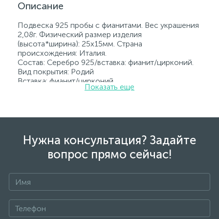
Описание
Подвеска 925 пробы с фианитами. Вес украшения
2,08г. Физический размер изделия
(высота*ширина): 25х15мм. Страна
происхождения: Италия.
Состав: Серебро 925/вставка: фианит/цирконий.
Вид покрытия: Родий
Вставка: фианит/цирконий.
Показать еще
Родированные украшения дольше сохраняют
свое первоначальное состояние, а именно цвет и
блеск металла. Все ювелирные изделия
представленные на нашем сайте прошли
внутренний контроль качества, а также контроль
государственной пробирной службой Украины, на
Нужна консультация? Задайте
всех изделиях стоит соответствующая проба. К
вопрос прямо сейчас!
каждому ювелирному украшению прилагаются
бирка с указанием всех параметров.*Цвета
изделий на сайте могут незначительно отличаться
от реальных из-за особенностей цветопередачи
экрана