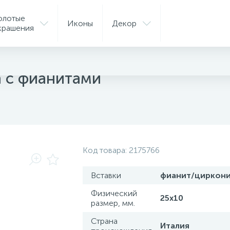
олотые
Иконы
Декор
крашения
ые подвески
а с фианитами
Код товара:
2175766
Вставки
фианит/циркон
Физический
25х10
размер, мм.
Страна
Италия