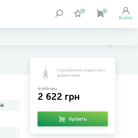
0
0
Войти
Серебряная подвеска с
фианитами
6 555 грн
2 622 грн
ий
Купить