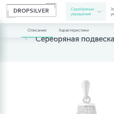
Серебряные
З
украшения
у
Описание
Характеристики
Главная
Серебряные украшения
Серебрян
Серебряная подвеск