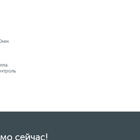
0мм.
лла.
онтроль
мо сейчас!