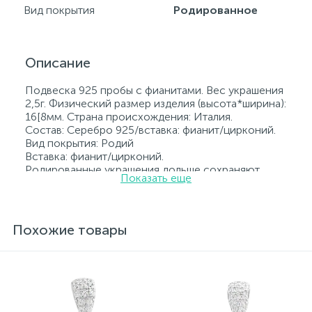
Вид покрытия
Родированное
Описание
Подвеска 925 пробы с фианитами. Вес украшения
2,5г. Физический размер изделия (высота*ширина):
16[8мм. Страна происхождения: Италия.
Состав: Серебро 925/вставка: фианит/цирконий.
Вид покрытия: Родий
Вставка: фианит/цирконий.
Родированные украшения дольше сохраняют
Показать еще
свое первоначальное состояние, а именно цвет и
блеск металла. Все ювелирные изделия
представленные на нашем сайте прошли
внутренний контроль качества, а также контроль
Похожие товары
государственной пробирной службой Украины, на
всех изделиях стоит соответствующая проба. К
каждому ювелирному украшению прилагаются
бирка с указанием всех параметров.*Цвета
изделий на сайте могут незначительно отличаться
от реальных из-за особенностей цветопередачи