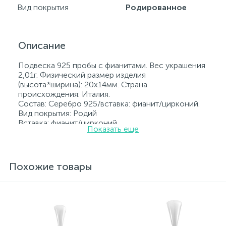
Вид покрытия
Родированное
Описание
Подвеска 925 пробы с фианитами. Вес украшения
2,01г. Физический размер изделия
(высота*ширина): 20х14мм. Страна
происхождения: Италия.
Состав: Серебро 925/вставка: фианит/цирконий.
Вид покрытия: Родий
Вставка: фианит/цирконий.
Показать еще
Родированные украшения дольше сохраняют
свое первоначальное состояние, а именно цвет и
блеск металла. Все ювелирные изделия
представленные на нашем сайте прошли
Похожие товары
внутренний контроль качества, а также контроль
государственной пробирной службой Украины, на
всех изделиях стоит соответствующая проба. К
каждому ювелирному украшению прилагаются
бирка с указанием всех параметров.*Цвета
изделий на сайте могут незначительно отличаться