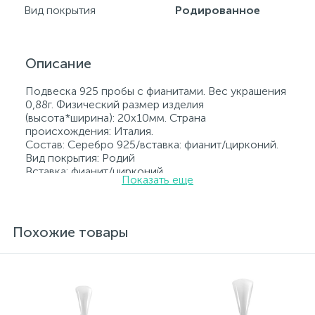
Вид покрытия
Родированное
Описание
Подвеска 925 пробы с фианитами. Вес украшения
0,88г. Физический размер изделия
(высота*ширина): 20x10мм. Страна
происхождения: Италия.
Состав: Серебро 925/вставка: фианит/цирконий.
Вид покрытия: Родий
Вставка: фианит/цирконий.
Показать еще
Родированные украшения дольше сохраняют
свое первоначальное состояние, а именно цвет и
блеск металла. Все ювелирные изделия
представленные на нашем сайте прошли
Похожие товары
внутренний контроль качества, а также контроль
государственной пробирной службой Украины, на
всех изделиях стоит соответствующая проба. К
каждому ювелирному украшению прилагаются
бирка с указанием всех параметров.*Цвета
изделий на сайте могут незначительно отличаться