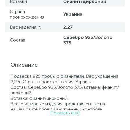
Вставки
фианит/цирконий
Страна
Украина
происхождения
Вес изделия, г.
2,27
Серебро 925/Золото
Состав
375
Описание
Подвеска 925 пробы с фианитами. Вес украшения
2,27г. Страна происхождения: Украина.
Состав: Серебро 925/Золото 375/вставка: фианит/
цирконий.
Вставка: фианит/цирконий.
Все ювелирные изделия представленные на
нашем сайте прошли внутренний контроль
Показать еще
качества, а также контроль государственной
пробирной службой Украины, на всех изделиях
стоит соответствующая проба. К каждому