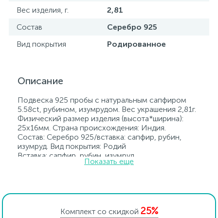
Вес изделия, г.
2,81
Состав
Серебро 925
Вид покрытия
Родированное
Описание
Подвеска 925 пробы с натуральным сапфиром
5.58ct, рубином, изумрудом. Вес украшения 2,81г.
Физический размер изделия (высота*ширина):
25х16мм. Страна происхождения: Индия.
Состав: Серебро 925/вставка: сапфир, рубин,
изумруд. Вид покрытия: Родий
Вставка: сапфир, рубин, изумруд.
Показать еще
Родированные украшения дольше сохраняют
свое первоначальное состояние, а именно цвет и
блеск металла. Все ювелирные изделия
представленные на нашем сайте прошли
внутренний контроль качества, а также контроль
25%
государственной пробирной службой Украины, на
Комплект со скидкой