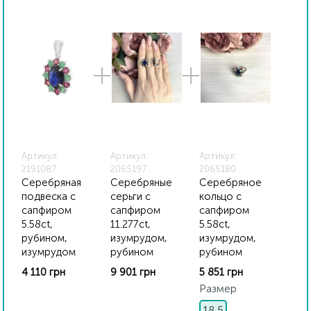
всех изделиях стоит соответствующая проба. К
каждому ювелирному украшению прилагаются
бирка с указанием всех параметров.*Цвета
изделий на сайте могут незначительно отличаться
от реальных из-за особенностей цветопередачи
экрана
Артикул:
Артикул:
Артикул:
2191087
2065197
2065180
Серебряная
Серебряные
Серебряное
подвеска с
серьги с
кольцо с
сапфиром
сапфиром
сапфиром
5.58ct,
11.277ct,
5.58ct,
рубином,
изумрудом,
изумрудом,
изумрудом
рубином
рубином
4 110 грн
9 901 грн
5 851 грн
Размер
18,5