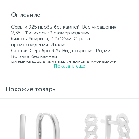
Описание
Серьги 925 пробы без камней. Вес украшения
2,35г. Физический размер изделия
(высота*ширина): 12x12мм. Страна
происхождения: Италия.
Состав: Серебро 925. Вид покрытия: Родий
Вставка: без камней.
Родированные украшения дольше сохраняют
Показать еще
свое первоначальное состояние, а именно цвет и
блеск металла. Все ювелирные изделия
представленные на нашем сайте прошли
внутренний контроль качества, а также контроль
Похожие товары
государственной пробирной службой Украины, на
всех изделиях стоит соответствующая проба. К
каждому ювелирному украшению прилагаются
бирка с указанием всех параметров.*Цвета
изделий на сайте могут незначительно отличаться
от реальных из-за особенностей цветопередачи
экрана