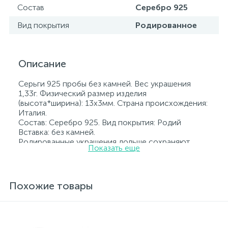
Состав
Серебро 925
Вид покрытия
Родированное
Описание
Серьги 925 пробы без камней. Вес украшения
1,33г. Физический размер изделия
(высота*ширина): 13х3мм. Страна происхождения:
Италия.
Состав: Серебро 925. Вид покрытия: Родий
Вставка: без камней.
Родированные украшения дольше сохраняют
Показать еще
свое первоначальное состояние, а именно цвет и
блеск металла. Все ювелирные изделия
представленные на нашем сайте прошли
внутренний контроль качества, а также контроль
Похожие товары
государственной пробирной службой Украины, на
всех изделиях стоит соответствующая проба. К
каждому ювелирному украшению прилагаются
бирка с указанием всех параметров.*Цвета