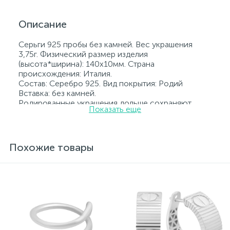
Описание
Серьги 925 пробы без камней. Вес украшения
3,75г. Физический размер изделия
(высота*ширина): 140x10мм. Страна
происхождения: Италия.
Состав: Серебро 925. Вид покрытия: Родий
Вставка: без камней.
Родированные украшения дольше сохраняют
Показать еще
свое первоначальное состояние, а именно цвет и
блеск металла. Все ювелирные изделия
представленные на нашем сайте прошли
внутренний контроль качества, а также контроль
Похожие товары
государственной пробирной службой Украины, на
всех изделиях стоит соответствующая проба. К
каждому ювелирному украшению прилагаются
бирка с указанием всех параметров.*Цвета
изделий на сайте могут незначительно отличаться
от реальных из-за особенностей цветопередачи
экрана