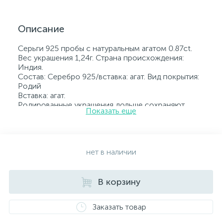
Описание
Серьги 925 пробы с натуральным агатом 0.87ct.
Вес украшения 1,24г. Страна происхождения:
Индия.
Состав: Серебро 925/вставка: агат. Вид покрытия:
Родий
Вставка: агат.
Родированные украшения дольше сохраняют
Показать еще
свое первоначальное состояние, а именно цвет и
блеск металла. Все ювелирные изделия
представленные на нашем сайте прошли
внутренний контроль качества, а также контроль
государственной пробирной службой Украины, на
нет в наличии
всех изделиях стоит соответствующая проба. К
каждому ювелирному украшению прилагаются
бирка с указанием всех параметров.*Цвета
В корзину
изделий на сайте могут незначительно отличаться
от реальных из-за особенностей цветопередачи
Заказать товар
экрана